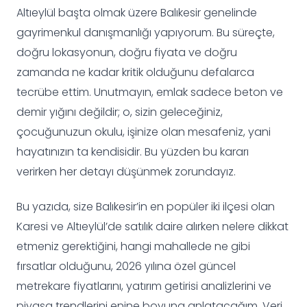
Altıeylül başta olmak üzere Balıkesir genelinde
gayrimenkul danışmanlığı yapıyorum. Bu süreçte,
doğru lokasyonun, doğru fiyata ve doğru
zamanda ne kadar kritik olduğunu defalarca
tecrübe ettim. Unutmayın, emlak sadece beton ve
demir yığını değildir; o, sizin geleceğiniz,
çocuğunuzun okulu, işinize olan mesafeniz, yani
hayatınızın ta kendisidir. Bu yüzden bu kararı
verirken her detayı düşünmek zorundayız.
Bu yazıda, size Balıkesir’in en popüler iki ilçesi olan
Karesi ve Altıeylül’de satılık daire alırken nelere dikkat
etmeniz gerektiğini, hangi mahallede ne gibi
fırsatlar olduğunu, 2026 yılına özel güncel
metrekare fiyatlarını, yatırım getirisi analizlerini ve
piyasa trendlerini enine boyuna anlatacağım. Veri