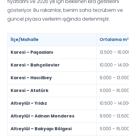
fiyatlarını ve 2026 yılı için beklenen kira getirilerini
gösteriyor. Bu rakamlar, benim saha tecrübem ve
güncel piyasa verilerim ışığında derlenmiştir.
İlçe/Mahalle
Ortalama m² Satı
Karesi – Paşaalanı
13.500 – 16.000
Karesi – Bahçelievler
10.000 – 14.000
Karesi – Hacıilbey
9.000 – 13.000
Karesi – Atatürk
11.000 – 15.000
Altıeylül – Yıldız
10.500 – 14.000
Altıeylül – Adnan Menderes
9.500 – 13.500
Altıeylül – Bakyapı Bölgesi
11.000 – 15.000