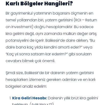
Karlı Bölgeler Hangileri?
Bir gayrimenkul yatırımının başarısını ölçmenin en
temel yollarından biri, yatırım getirisini (ROI – Return
on Investment) doğru hesaplamaktır. Bu sadece
kira gelirini değil, aynı zamanda mülkün değer artış
potansiyelini de içerir. Balıkesir’de daire alırken, “Bu
daire bana kaç yılda kendini amorti eder?” veya
“Kaç yıl sonra satsam kar ederim?” gibi soruların
cevabını bilmek çok önemli.
Şimdi size, Balıkesir’de bir dairenin yatırım getirisini
hesaplarken izlemeniz gereken adımları ve en karlı
bölgeleri analiz edelim:
Kira Geliri Hesabı:
Dairenin yıllık brüt kira gelirini
belirleyin. (Aylık kira x 12).