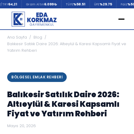
4,21
6.099 ₺
%58.51
%29.75
%50.00
Gram Altın
TÜFE
ÜFE
Faiz
Ana Sayfa
/
Blog
/
Balıkesir Satılık Daire 2026: Altıeylül & Karesi Kapsamlı Fiyat ve
Yatırım Rehberi
BÖLGESEL EMLAK REHBERI
Balıkesir Satılık Daire 2026:
Altıeylül & Karesi Kapsamlı
Fiyat ve Yatırım Rehberi
Mayıs 20, 2026