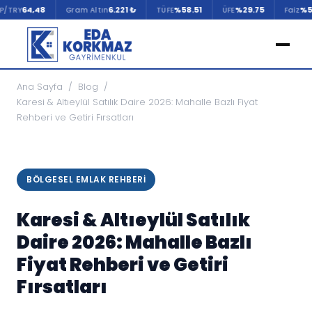
64,48
6.221 ₺
%58.51
%29.75
%50.00
Gram Altın
TÜFE
ÜFE
Faiz
Ana Sayfa
/
Blog
/
Karesi & Altıeylül Satılık Daire 2026: Mahalle Bazlı Fiyat
Rehberi ve Getiri Fırsatları
BÖLGESEL EMLAK REHBERI
Karesi & Altıeylül Satılık
Daire 2026: Mahalle Bazlı
Fiyat Rehberi ve Getiri
Fırsatları