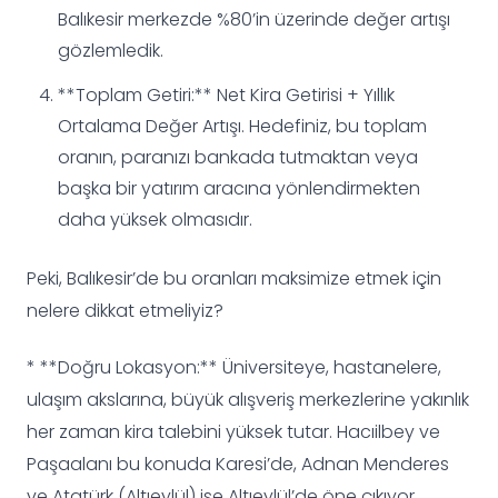
Balıkesir merkezde %80’in üzerinde değer artışı
gözlemledik.
**Toplam Getiri:** Net Kira Getirisi + Yıllık
Ortalama Değer Artışı. Hedefiniz, bu toplam
oranın, paranızı bankada tutmaktan veya
başka bir yatırım aracına yönlendirmekten
daha yüksek olmasıdır.
Peki, Balıkesir’de bu oranları maksimize etmek için
nelere dikkat etmeliyiz?
* **Doğru Lokasyon:** Üniversiteye, hastanelere,
ulaşım akslarına, büyük alışveriş merkezlerine yakınlık
her zaman kira talebini yüksek tutar. Hacıilbey ve
Paşaalanı bu konuda Karesi’de, Adnan Menderes
ve Atatürk (Altıeylül) ise Altıeylül’de öne çıkıyor.