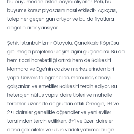
bu büyümeden aslan payını alıyorlar. Peki, bu
büyüme konut piyasasını nasıl etkiledi? Açıkçası,
talep her geçen gün artıyor ve bu da fiyatlara
doğal olarak yansıyor.
Şehir, İstanbul-İzmir Otoyolu, Çanakkale Köprüsü
gibi mega projelerle ulaşım ağını güçlendirdi. Bu da
hem ticari hareketliliği artırdı hem de Balıkesir’i
Marmara ve Ege’nin cazibe merkezlerinden biri
yaptı. Üniversite öğrencileri, memurlar, sanayi
çalışanları ve emekliler Balıkesir’i tercih ediyor. Bu
heterojen nüfus yapısı daire tipleri ve mahalle
tercihleri üzerinde doğrudan etkili. Örneğin, 1+1 ve
2+1 daireler genellikle öğrenciler ve yeni evliler
tarafından tercih edilirken, 3+1 ve üzeri daireler
daha çok aileler ve uzun vadeli yatırımcılar için