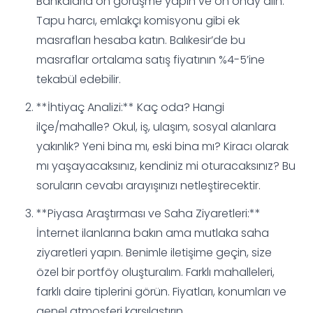
Bankalarla ön görüşme yapın ve ön onay alın.
Tapu harcı, emlakçı komisyonu gibi ek
masrafları hesaba katın. Balıkesir’de bu
masraflar ortalama satış fiyatının %4-5’ine
tekabül edebilir.
**İhtiyaç Analizi:** Kaç oda? Hangi
ilçe/mahalle? Okul, iş, ulaşım, sosyal alanlara
yakınlık? Yeni bina mı, eski bina mı? Kiracı olarak
mı yaşayacaksınız, kendiniz mi oturacaksınız? Bu
soruların cevabı arayışınızı netleştirecektir.
**Piyasa Araştırması ve Saha Ziyaretleri:**
İnternet ilanlarına bakın ama mutlaka saha
ziyaretleri yapın. Benimle iletişime geçin, size
özel bir portföy oluşturalım. Farklı mahalleleri,
farklı daire tiplerini görün. Fiyatları, konumları ve
genel atmosferi karşılaştırın.