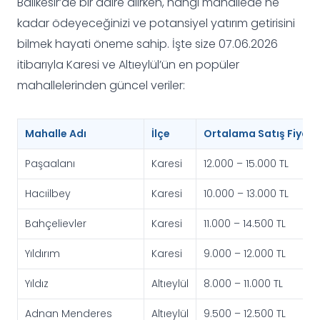
Balıkesir’de bir daire alırken, hangi mahallede ne
kadar ödeyeceğinizi ve potansiyel yatırım getirisini
bilmek hayati öneme sahip. İşte size 07.06.2026
itibarıyla Karesi ve Altıeylül’ün en popüler
mahallelerinden güncel veriler:
Mahalle Adı
İlçe
Ortalama Satış Fiyatı
Paşaalanı
Karesi
12.000 – 15.000 TL
Hacıilbey
Karesi
10.000 – 13.000 TL
Bahçelievler
Karesi
11.000 – 14.500 TL
Yıldırım
Karesi
9.000 – 12.000 TL
Yıldız
Altıeylül
8.000 – 11.000 TL
Adnan Menderes
Altıeylül
9.500 – 12.500 TL