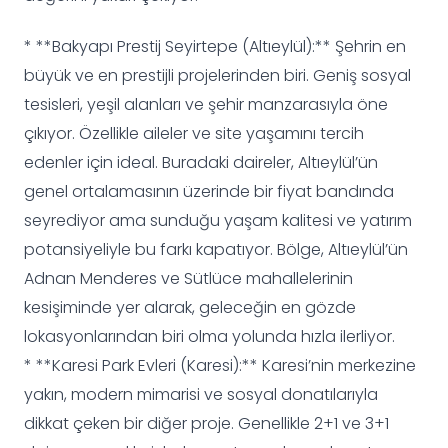
* **Bakyapı Prestij Seyirtepe (Altıeylül):** Şehrin en
büyük ve en prestijli projelerinden biri. Geniş sosyal
tesisleri, yeşil alanları ve şehir manzarasıyla öne
çıkıyor. Özellikle aileler ve site yaşamını tercih
edenler için ideal. Buradaki daireler, Altıeylül’ün
genel ortalamasının üzerinde bir fiyat bandında
seyrediyor ama sunduğu yaşam kalitesi ve yatırım
potansiyeliyle bu farkı kapatıyor. Bölge, Altıeylül’ün
Adnan Menderes ve Sütlüce mahallelerinin
kesişiminde yer alarak, geleceğin en gözde
lokasyonlarından biri olma yolunda hızla ilerliyor.
* **Karesi Park Evleri (Karesi):** Karesi’nin merkezine
yakın, modern mimarisi ve sosyal donatılarıyla
dikkat çeken bir diğer proje. Genellikle 2+1 ve 3+1