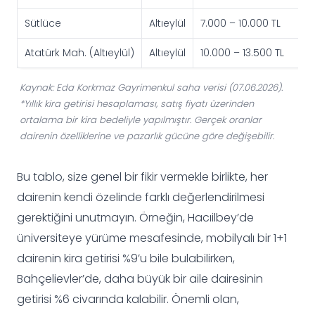
Sütlüce
Altıeylül
7.000 – 10.000 TL
Atatürk Mah. (Altıeylül)
Altıeylül
10.000 – 13.500 TL
Kaynak: Eda Korkmaz Gayrimenkul saha verisi (07.06.2026).
*Yıllık kira getirisi hesaplaması, satış fiyatı üzerinden
ortalama bir kira bedeliyle yapılmıştır. Gerçek oranlar
dairenin özelliklerine ve pazarlık gücüne göre değişebilir.
Bu tablo, size genel bir fikir vermekle birlikte, her
dairenin kendi özelinde farklı değerlendirilmesi
gerektiğini unutmayın. Örneğin, Hacıilbey’de
üniversiteye yürüme mesafesinde, mobilyalı bir 1+1
dairenin kira getirisi %9’u bile bulabilirken,
Bahçelievler’de, daha büyük bir aile dairesinin
getirisi %6 civarında kalabilir. Önemli olan,