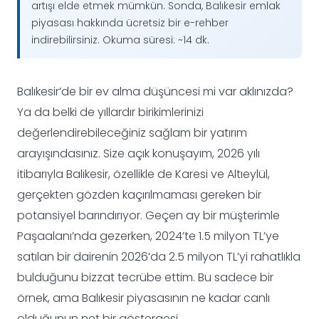
artışı elde etmek mümkün. Sonda, Balıkesir emlak
piyasası hakkında ücretsiz bir e-rehber
indirebilirsiniz. Okuma süresi: ~14 dk.
Balıkesir’de bir ev alma düşüncesi mi var aklınızda?
Ya da belki de yıllardır birikimlerinizi
değerlendirebileceğiniz sağlam bir yatırım
arayışındasınız. Size açık konuşayım, 2026 yılı
itibarıyla Balıkesir, özellikle de Karesi ve Altıeylül,
gerçekten gözden kaçırılmaması gereken bir
potansiyel barındırıyor. Geçen ay bir müşterimle
Paşaalanı’nda gezerken, 2024’te 1.5 milyon TL’ye
satılan bir dairenin 2026’da 2.5 milyon TL’yi rahatlıkla
bulduğunu bizzat tecrübe ettim. Bu sadece bir
örnek, ama Balıkesir piyasasının ne kadar canlı
olduğunun net bir göstergesi.