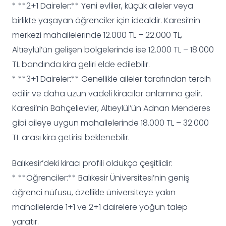
* **2+1 Daireler:** Yeni evliler, küçük aileler veya
birlikte yaşayan öğrenciler için idealdir. Karesi’nin
merkezi mahallelerinde 12.000 TL – 22.000 TL,
Altıeylül’ün gelişen bölgelerinde ise 12.000 TL – 18.000
TL bandında kira geliri elde edilebilir.
* **3+1 Daireler:** Genellikle aileler tarafından tercih
edilir ve daha uzun vadeli kiracılar anlamına gelir.
Karesi’nin Bahçelievler, Altıeylül’ün Adnan Menderes
gibi aileye uygun mahallelerinde 18.000 TL – 32.000
TL arası kira getirisi beklenebilir.
Balıkesir’deki kiracı profili oldukça çeşitlidir:
* **Öğrenciler:** Balıkesir Üniversitesi’nin geniş
öğrenci nüfusu, özellikle üniversiteye yakın
mahallelerde 1+1 ve 2+1 dairelere yoğun talep
yaratır.