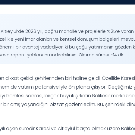
e Altıeylül’de 2026 yılı, doğru mahalle ve projelerle %25’e varan
Özellikle yeni imar alanları ve kentsel dönüşüm bölgeleri, mevc
nemli bir avantaj vadediyor, ki bu çoğu yatırımcının gözden ka
asa raporu şablonunu indirebilirsin. Okuma süresi: ~14 dk.
 en dikkat çekici şehirlerinden biri haline geldi. Özellikle Karesi 
em de yatırım potansiyeliyle ön plana çıkıyor. Geçtiğimiz 
yi hamlesi sonrası, birçok büyük şirketin Balıkesir merkezin
or bir artış yaşandığını bizzat gözlemledim. Bu, şehirdeki di
lı aşkın süredir Karesi ve Altıeylül başta olmak üzere Balıke