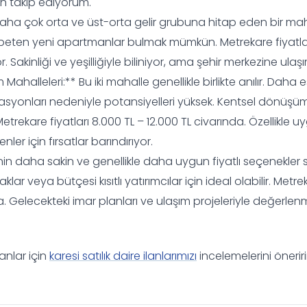
n takip ediyorum.
Daha çok orta ve üst-orta gelir grubuna hitap eden bir mah
speten yeni apartmanlar bulmak mümkün. Metrekare fiyatlar
. Sakinliği ve yeşilliğiyle biliniyor, ama şehir merkezine ula
m Mahalleleri:** Bu iki mahalle genellikle birlikte anılır. Daha
kasyonları nedeniyle potansiyelleri yüksek. Kentsel dönüşüm
etrekare fiyatları 8.000 TL – 12.000 TL civarında. Özellikle uy
ler için fırsatlar barındırıyor.
’nin daha sakin ve genellikle daha uygun fiyatlı seçenekler 
caklar veya bütçesi kısıtlı yatırımcılar için ideal olabilir. Metre
. Gelecekteki imar planları ve ulaşım projeleriyle değerlen
anlar için
karesi satılık daire ilanlarımızı
incelemelerini önerir