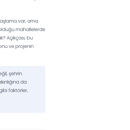
yavaşlama var, ama
n olduğu mahallelerde
ak? Açıkçası, bu
yonu ve projenin
il, şehrin
akınlığına da
ibi faktörler,