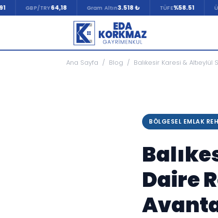
64,18
3.518 ₺
%58.51
%29
GBP/TRY
Gram Altın
TÜFE
ÜFE
Ana Sayfa
/
Blog
/
Balıkesir Karesi & Altıeylül
BÖLGESEL EMLAK REH
Balıkes
Daire 
Avanta