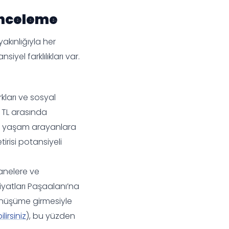
 İnceleme
akınlığıyla her
yel farklılıkları var.
kları ve sosyal
00 TL arasında
ern yaşam arayanlara
irisi potansiyeli
tanelere ve
fiyatları Paşaalanı’na
dönüşüme girmesiyle
irsiniz
), bu yüzden