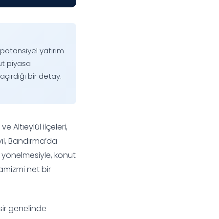
 potansiyel yatırım
ut piyasa
çırdığı bir detay.
ve Altıeylül ilçeleri,
yıl, Bandırma’da
e yönelmesiyle, konut
namizmi net bir
sir genelinde