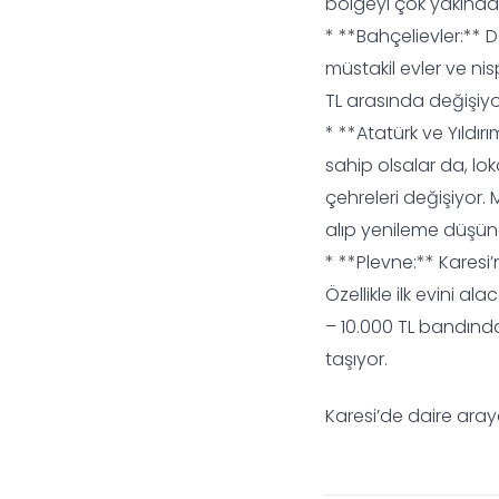
bölgeyi çok yakında
* **Bahçelievler:** 
müstakil evler ve ni
TL arasında değişiyor
* **Atatürk ve Yıldırı
sahip olsalar da, lo
çehreleri değişiyor. M
alıp yenileme düşünen
* **Plevne:** Karesi
Özellikle ilk evini ala
– 10.000 TL bandında
taşıyor.
Karesi’de daire aray