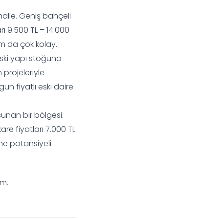
alle. Geniş bahçeli
ı 9.500 TL – 14.000
şım da çok kolay.
 eski yapı stoğuna
 projeleriyle
gun fiyatlı eski daire
sunan bir bölgesi.
kare fiyatları 7.000 TL
me potansiyeli
im.