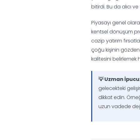
bitirdi. Bu da alıcı 
Piyasayı genel olara
kentsel dönüşüm proj
cazip yatırım fırsatl
çoğu kişinin gözden 
kalitesini belirlemek
💡 Uzman İpucu
gelecekteki geliş
dikkat edin. Örneğ
uzun vadede değer 