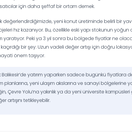
ve satıcılar için daha şeffaf bir ortam demek.
k değerlendirdiğimizde, yeni konut üretiminde belirli bir 
eleri hız kazanıyor. Bu, özellikle eski yapı stokunun yoğu
arı yaratıyor. Peki ya 3 yıl sonra bu bölgede fiyatlar ne olac
kaçırdığı bir şey: Uzun vadeli değer artışı için doğru lokas
 hayati önem taşıyor.
:
Balıkesir’de yatırım yaparken sadece bugünkü fiyatlara değ
im planlarına, yeni ulaşım akslarına ve sanayi bölgelerine y
in, Çevre Yolu’na yakınlık ya da yeni üniversite kampüsleri g
artışını tetikleyebilir.