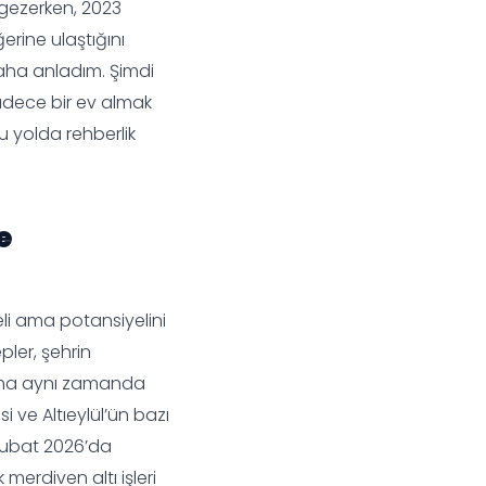
gezerken, 2023
ğerine ulaştığını
aha anladım. Şimdi
sadece bir ev almak
u yolda rehberlik
e
eli ama potansiyelini
pler, şehrin
n ama aynı zamanda
i ve Altıeylül’ün bazı
 Şubat 2026’da
merdiven altı işleri