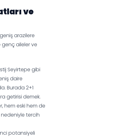
atları ve
geniş arazilere
e genç aileler ve
stij Seyirtepe gibi
eniş daire
nda. Burada 2+1
ira getirisi demek.
ler, hem eski hem de
ı nedeniyle tercih
enci potansiyeli