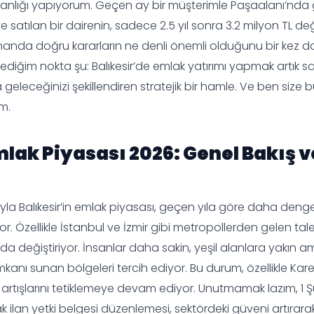
nlığı yapıyorum. Geçen ay bir müşterimle Paşaalanı’nda 
’ye satılan bir dairenin, sadece 2.5 yıl sonra 3.2 milyon TL de
nda doğru kararların ne denli önemli olduğunu bir kez d
stediğim nokta şu: Balıkesir’de emlak yatırımı yapmak artık 
geleceğinizi şekillendiren stratejik bir hamle. Ve ben size b
m.
mlak Piyasası 2026: Genel Bakış v
ıyla Balıkesir’in emlak piyasası, geçen yıla göre daha deng
iyor. Özellikle İstanbul ve İzmir gibi metropollerden gelen tale
da değiştiriyor. İnsanlar daha sakin, yeşil alanlara yakı
kanı sunan bölgeleri tercih ediyor. Bu durum, özellikle Kares
 artışlarını tetiklemeye devam ediyor. Unutmamak lazım, 1
 ilan yetki belgesi düzenlemesi, sektördeki güveni artırarak 