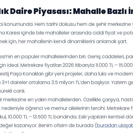
lık Daire Piyasası: Mahalle Bazlı
 kalbi konumunda. Hem tarihi dokusu hem de şehir merkezine y
 Karesi içinde bile mahalleler arasında ciddi fiyat ve potansi
mek için, her mahallenin kendi dinamiklerini anlamak şart.
si’nin en popüler mahallelerinden biri. Geniş caddeleri, par
için ideal. Metrekare fiyatları 2026 itibarıyla 11.000 TL – 15.0
 Prestij Paşa Konakları gibi yeni projeler, daha lüks ve mod
3+1 daireler ortalama 3.5 milyon TL’den başlıyor. Yatırım get
rekli canlı.
hir merkezine en yakın mahallelerden. Özellikle çarşıya, has
ı nedeniyle öğrenci ve memur ailelerinin tercihi. Metrekare 
l, 10.000 TL – 13.500 TL bandında. Eski yapıların kentsel 
er değer kazanıyor. Benim ofisim de burada (
buradan ulaşabil