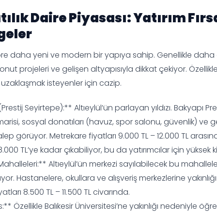
tılık Daire Piyasası: Yatırım Fırs
geler
 göre daha yeni ve modern bir yapıya sahip. Genellikle daha 
konut projeleri ve gelişen altyapısıyla dikkat çekiyor. Özellikl
uzaklaşmak isteyenler için cazip.
restij Seyirtepe):** Altıeylül’ün parlayan yıldızı. Bakyapı Pre
arisi, sosyal donatıları (havuz, spor salonu, güvenlik) ve g
alep görüyor. Metrekare fiyatları 9.000 TL – 12.000 TL arası
 18.000 TL’ye kadar çıkabiliyor, bu da yatırımcılar için yüksek k
 Mahalleleri:** Altıeylül’ün merkezi sayılabilecek bu mahalle
rıyor. Hastanelere, okullara ve alışveriş merkezlerine yakınlığ
yatları 8.500 TL – 11.500 TL civarında.
 Özellikle Balıkesir Üniversitesi’ne yakınlığı nedeniyle öğr