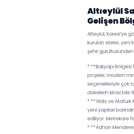
Altıeylül Sa
Gelişen Böl
Altıeylül, Karesi’ye
kurulan siteler, yeni 
şehir gürültüsünden 
* **Bakyapı Bölgesi (P
projeler, modern mim
seçenekleriyle çok t
dairelerin kirası bile
* **Yıldız ve Atatürk
yeni yapıları barındı
ediliyor. Metrekare fi
* **Adnan Menderes:**