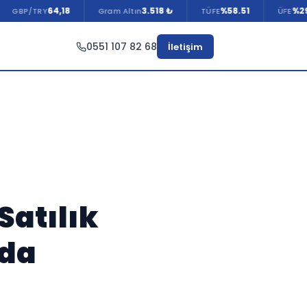
64,18
3.518 ₺
%58.51
%29.75
/TRY
Gram Altın
TÜFE
ÜFE
0551 107 82 68
İletişim
Satılık
mda