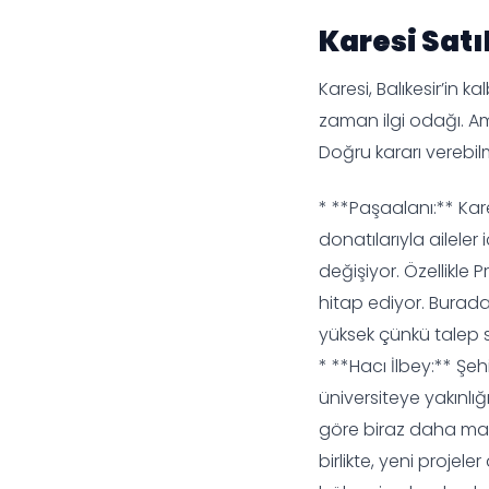
Karesi Satı
Karesi, Balıkesir’in
zaman ilgi odağı. Ama
Doğru kararı verebil
* **Paşaalanı:** Kare
donatılarıyla aileler 
değişiyor. Özellikle
hitap ediyor. Burada 
yüksek çünkü talep sü
* **Hacı İlbey:** Şe
üniversiteye yakınlığ
göre biraz daha maku
birlikte, yeni projel