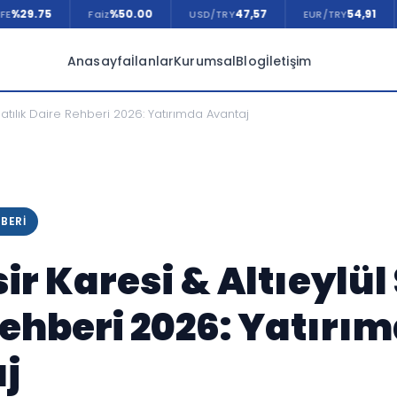
.75
%50.00
47,57
54,91
Faiz
USD/TRY
EUR/TRY
GBP
Anasayfa
İlanlar
Kurumsal
Blog
İletişim
 Satılık Daire Rehberi 2026: Yatırımda Avantaj
BERI
ir Karesi & Altıeylül 
Rehberi 2026: Yatırı
j