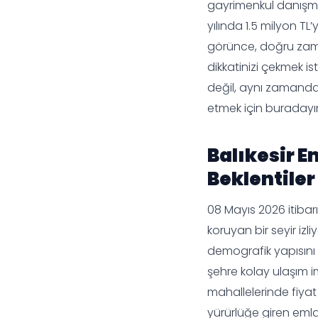
gayrimenkul danışma
yılında 1.5 milyon TL
görünce, doğru zama
dikkatinizi çekmek i
değil, aynı zamanda 
etmek için buradayı
Balıkesir E
Beklentiler
08 Mayıs 2026 itibar
koruyan bir seyir izl
demografik yapısını 
şehre kolay ulaşım im
mahallelerinde fiyat
yürürlüğe giren emlak