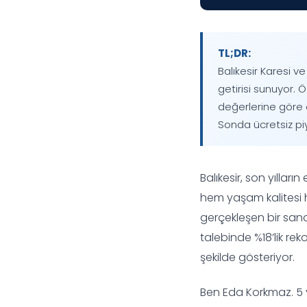
TL;DR:
Balıkesir Karesi v
getirisi sunuyor. 
değerlerine göre ö
Sonda ücretsiz piy
Balıkesir, son yılların
hem yaşam kalitesi h
gerçekleşen bir sana
talebinde %18’lik rek
şekilde gösteriyor.
Ben Eda Korkmaz. 5 yı