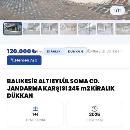
1/11
120.000 ₺
Altıeylül, Balıkesir
/ay
KIRALIK
DÜKKAN
Hemen Ara
BALIKESİR ALTIEYLÜL SOMA CD.
JANDARMA KARŞISI 245 m2 KİRALIK
DÜKKAN
1+1
2025
ODA SAYISI
BINA YAŞI