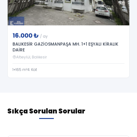
16.000 ₺
/ ay
BALIKESİR GAZİOSMANPAŞA MH. 1+1 EŞYALI KİRALIK
DAİRE
Altıeylül, Balıkesir
1+1
65 m²
4. Kat
Sıkça Sorulan Sorular