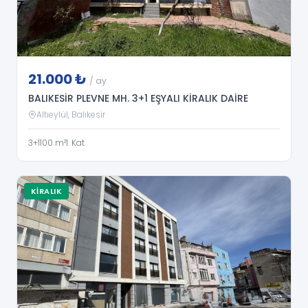
21.000 ₺
/ ay
BALIKESİR PLEVNE MH. 3+1 EŞYALI KİRALIK DAİRE
Altıeylül, Balıkesir
3+1
100 m²
1. Kat
KIRALIK