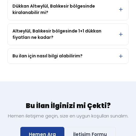
Dükkan Altıeylül, Balıkesir bölgesinde
kiralanabilir mi?
Evet, bu dükkan şu anda Altıeylül, Balıkesir bölgesinde
kiralık olarak listelenmektedir. Fiyatı 120.000 ₺/ay olarak
Altıeylül, Balıkesir bölgesinde 1+1 dükkan
fiyatları ne kadar?
belirlenmiştir.
Bu 1+1 dükkan 120.000 ₺/ay fiyatla listelenmektedir.
Bölgedeki diğer seçenekler için portföyümüze göz
Bu ilan için nasıl bilgi alabilirim?
atabilirsiniz.
Sayfadaki iletişim formunu doldurabilir, Eda Korkmaz ile
doğrudan telefon veya WhatsApp üzerinden iletişime
geçebilirsiniz.
Bu İlan İlginizi mi Çekti?
Hemen iletişime geçin, size en uygun koşulları sunalım.
Hemen Ara
İletişim Formu