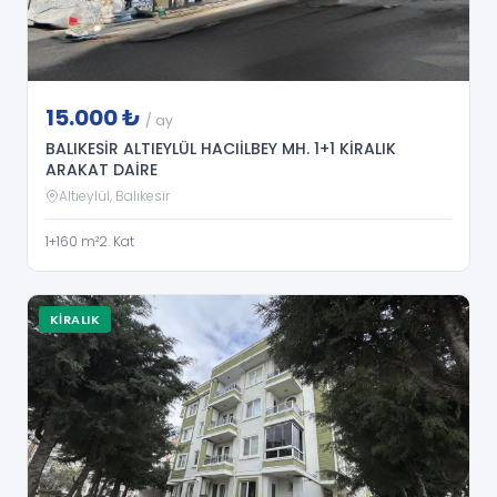
15.000 ₺
/ ay
BALIKESİR ALTIEYLÜL HACIİLBEY MH. 1+1 KİRALIK
ARAKAT DAİRE
Altıeylül, Balıkesir
1+1
60 m²
2. Kat
KIRALIK