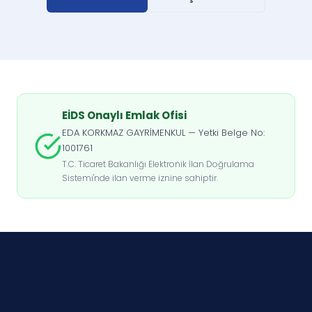
EİDS Onaylı Emlak Ofisi
EDA KORKMAZ GAYRİMENKUL — Yetki Belge No:
1001761
T.C. Ticaret Bakanlığı Elektronik İlan Doğrulama
Sistemi'nde ilan verme iznine sahiptir.