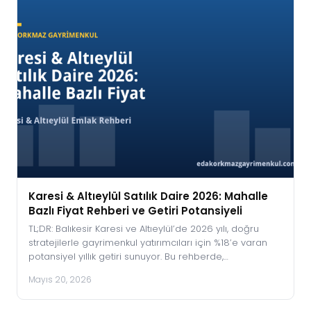
Karesi & Altıeylül Satılık Daire 2026: Mahalle
Bazlı Fiyat Rehberi ve Getiri Potansiyeli
TL;DR: Balıkesir Karesi ve Altıeylül’de 2026 yılı, doğru
stratejilerle gayrimenkul yatırımcıları için %18’e varan
potansiyel yıllık getiri sunuyor. Bu rehberde,…
Mayıs 20, 2026