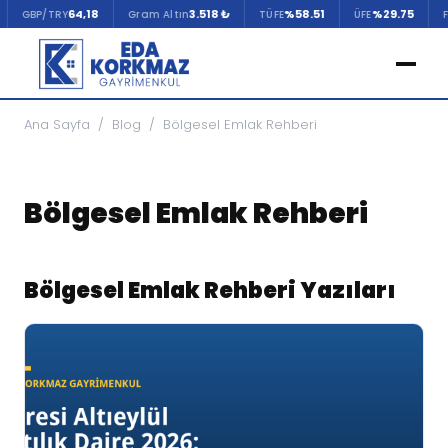
64,18
3.518 ₺
%58.51
%29.75
GBP/TRY
Gram Altın
TÜFE
ÜFE
Fai
Ana Sayfa
/
Blog
/
Bölgesel Emlak Rehberi
Bölgesel Emlak Rehberi
Bölgesel Emlak Rehberi Yazıları