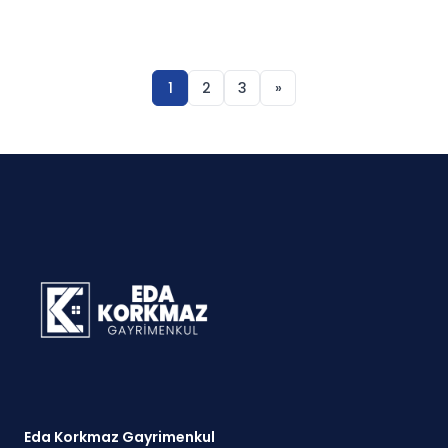
Yazı
1
2
3
»
sayfalaması
Eda Korkmaz Gayrimenkul