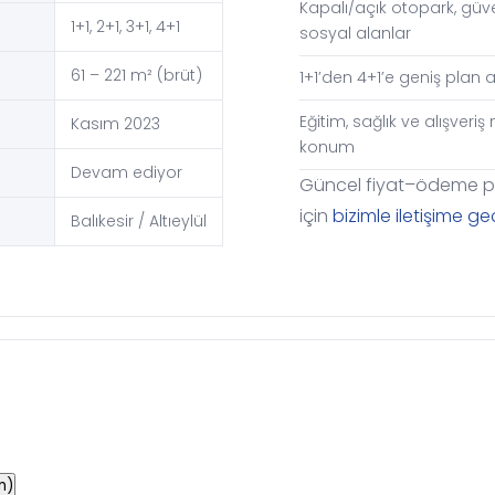
Kapalı/açık otopark, güve
1+1, 2+1, 3+1, 4+1
sosyal alanlar
61 – 221 m² (brüt)
1+1’den 4+1’e geniş plan al
Eğitim, sağlık ve alışveriş
Kasım 2023
konum
Devam ediyor
Güncel fiyat–ödeme pl
için
bizimle iletişime ge
Balıkesir / Altıeylül
ın)