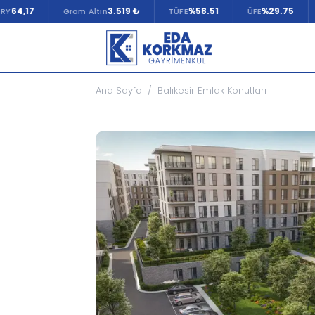
3.519 ₺
%58.51
%29.75
%5
Gram Altın
TÜFE
ÜFE
Faiz
Ana Sayfa
/
Balıkesir Emlak Konutları