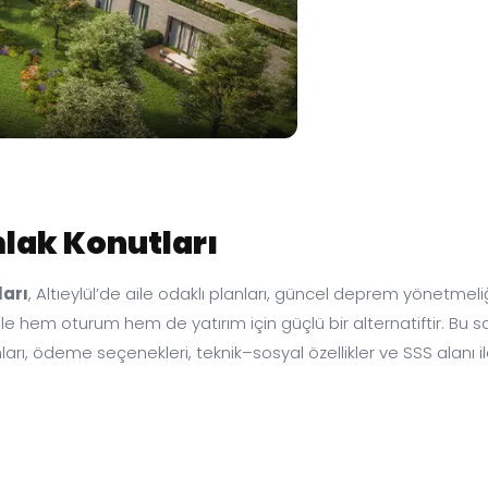
mlak Konutları
ları
, Altıeylül’de aile odaklı planları, güncel deprem yönetme
e hem oturum hem de yatırım için güçlü bir alternatiftir. Bu say
nları, ödeme seçenekleri, teknik–sosyal özellikler ve SSS alanı i