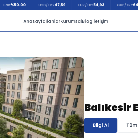
0.00
47,59
54,93
64,17
USD/TRY
EUR/TRY
GBP/TRY
Anasayfa
İlanlar
Kurumsal
Blog
İletişim
Balıkesir 
Bilgi Al
Tüm 